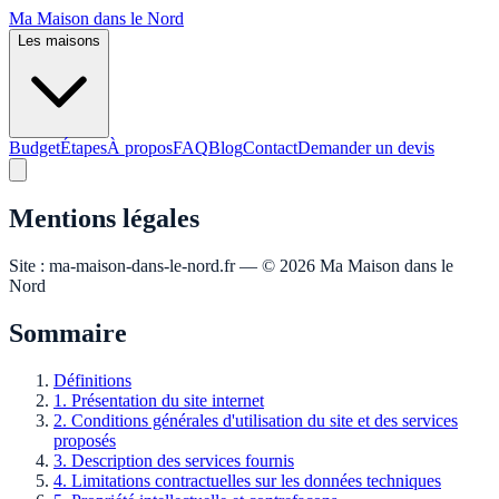
Ma Maison
dans le Nord
Les maisons
Budget
Étapes
À propos
FAQ
Blog
Contact
Demander un devis
Mentions légales
Site : ma-maison-dans-le-nord.fr — ©
2026
Ma Maison dans le
Nord
Sommaire
Définitions
1. Présentation du site internet
2. Conditions générales d'utilisation du site et des services
proposés
3. Description des services fournis
4. Limitations contractuelles sur les données techniques